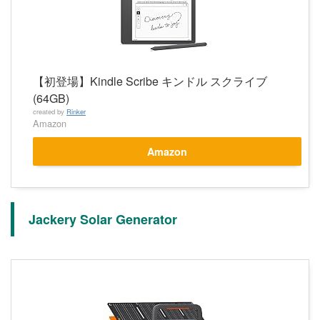
【初登場】Kindle Scribe キンドル スクライブ
(64GB)
created by
Rinker
Amazon
Amazon
Jackery Solar Generator