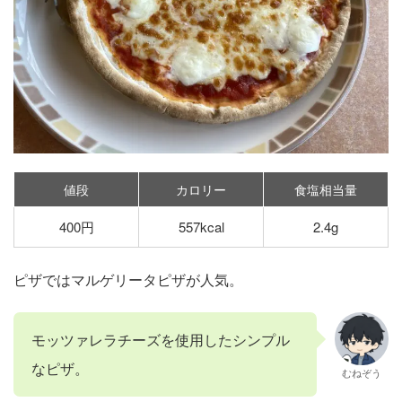
値段
カロリー
食塩相当量
400円
557kcal
2.4g
ピザではマルゲリータピザが人気。
モッツァレラチーズを使用したシンプル
なピザ。
むねぞう