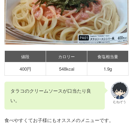
値段
カロリー
食塩相当量
400円
548kcal
1.9g
タラコのクリームソースが口当たり良
い。
むねぞう
食べやすくてお子様にもオススメのメニューです。