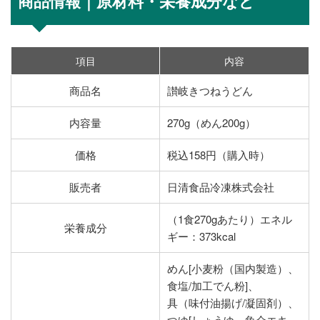
商品情報｜原材料・栄養成分など
項目
内容
商品名
讃岐きつねうどん
内容量
270g（めん200g）
価格
税込158円（購入時）
販売者
日清食品冷凍株式会社
（1食270gあたり）エネル
栄養成分
ギー：373kcal
めん[小麦粉（国内製造）、
食塩/加工でん粉]、
具（味付油揚げ/凝固剤）、
つゆ[しょうゆ、魚介エキ