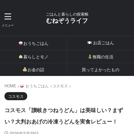
ごはんと暮らしの探索帳
むねぞうライフ
🍽 お店ごはん
おうちごはん
暮らしとモノ
無職の生活
お金の話
買ってよかったもの
HOME
>
おうちごはん
>
コスモス
>
コスモス
コスモス「讃岐きつねうどん」は美味しい？まず
い？大判おあげの冷凍うどんを実食レビュー！
2026年5月29日