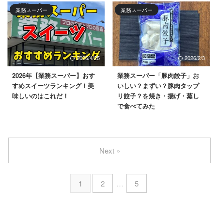
業務スーパー
業務スーパー
2026/4/25
2026/2/3
2026年【業務スーパー】おす
業務スーパー「豚肉餃子」お
すめスイーツランキング！美
いしい？まずい？豚肉タップ
味しいのはこれだ！
リ餃子？を焼き・揚げ・蒸し
で食べてみた
Next »
1
2
…
5