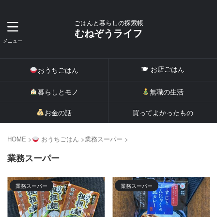
ごはんと暮らしの探索帳
むねぞうライフ
🍽 お店ごはん
おうちごはん
暮らしとモノ
無職の生活
お金の話
買ってよかったもの
HOME
>
おうちごはん
>
業務スーパー
>
業務スーパー
業務スーパー
業務スーパー