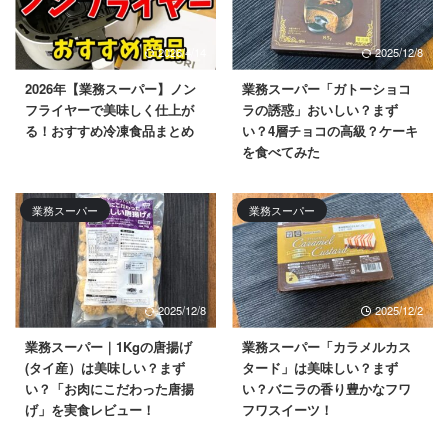
2026/4/14
2025/12/8
2026年【業務スーパー】ノン
業務スーパー「ガトーショコ
フライヤーで美味しく仕上が
ラの誘惑」おいしい？まず
る！おすすめ冷凍食品まとめ
い？4層チョコの高級？ケーキ
を食べてみた
業務スーパー
業務スーパー
2025/12/8
2025/12/2
業務スーパー｜1Kgの唐揚げ
業務スーパー「カラメルカス
(タイ産）は美味しい？まず
タード」は美味しい？まず
い？「お肉にこだわった唐揚
い？バニラの香り豊かなフワ
げ」を実食レビュー！
フワスイーツ！