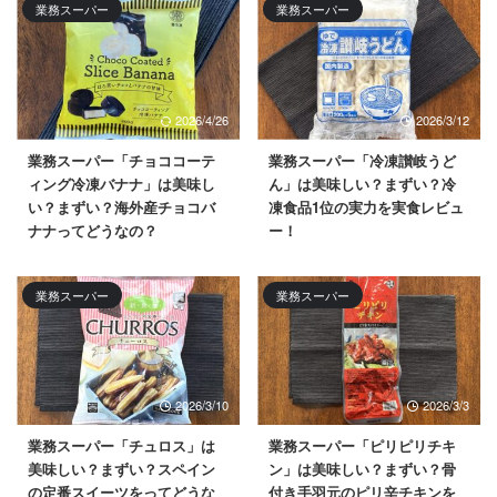
業務スーパー
業務スーパー
2026/4/26
2026/3/12
業務スーパー「チョココーテ
業務スーパー「冷凍讃岐うど
ィング冷凍バナナ」は美味し
ん」は美味しい？まずい？冷
い？まずい？海外産チョコバ
凍食品1位の実力を実食レビュ
ナナってどうなの？
ー！
業務スーパー
業務スーパー
2026/3/10
2026/3/3
業務スーパー「チュロス」は
業務スーパー「ピリピリチキ
美味しい？まずい？スペイン
ン」は美味しい？まずい？骨
の定番スイーツをってどうな
付き手羽元のピリ辛チキンを