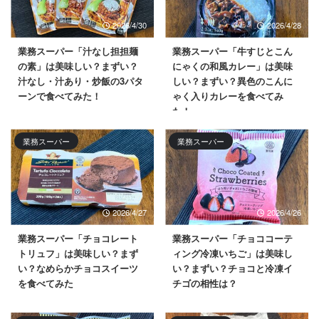
2026/4/30
2026/4/28
業務スーパー「汁なし担担麺
業務スーパー「牛すじとこん
の素」は美味しい？まずい？
にゃくの和風カレー」は美味
汁なし・汁あり・炒飯の3パタ
しい？まずい？異色のこんに
ーンで食べてみた！
ゃく入りカレーを食べてみ
た！
業務スーパー
業務スーパー
2026/4/27
2026/4/26
業務スーパー「チョコレート
業務スーパー「チョココーテ
トリュフ」は美味しい？まず
ィング冷凍いちご」は美味し
い？なめらかチョコスイーツ
い？まずい？チョコと冷凍イ
を食べてみた
チゴの相性は？