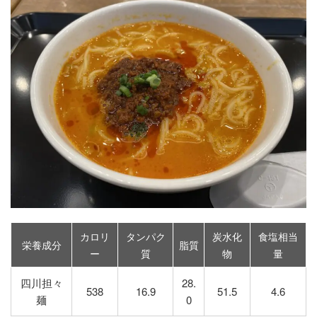
カロリ
タンパク
炭水化
食塩相当
栄養成分
脂質
ー
質
物
量
四川担々
28.
538
16.9
51.5
4.6
麺
0