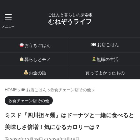
ごはんと暮らしの探索帳
むねぞうライフ
🍽 お店ごはん
おうちごはん
暮らしとモノ
無職の生活
お金の話
買ってよかったもの
HOME
>
🍽 お店ごはん
>
飲食チェーン店その他
>
飲食チェーン店その他
ミスド『四川担々麺』はドーナツと一緒に食べると
美味しさ倍増！気になるカロリーは？
2022年12月29日
2026年3月19日