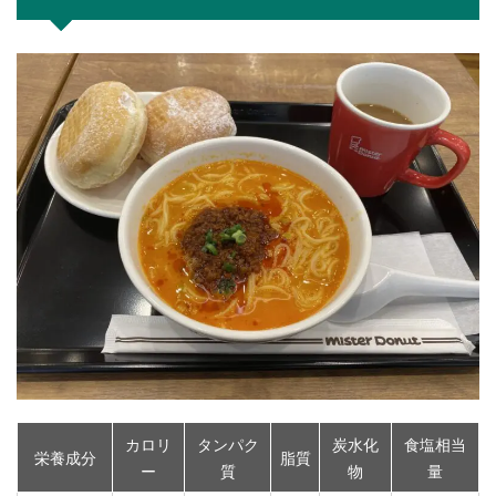
カロリ
タンパク
炭水化
食塩相当
栄養成分
脂質
ー
質
物
量