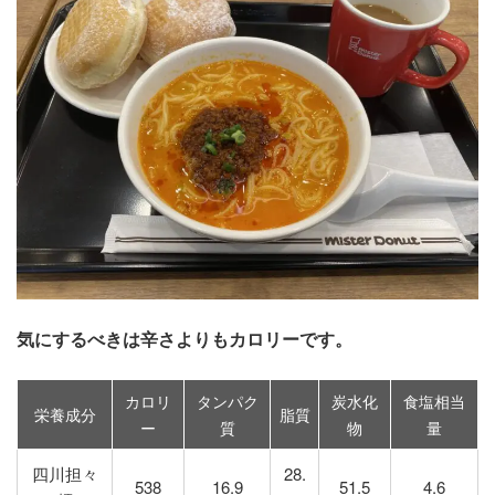
気にするべきは辛さよりもカロリーです。
カロリ
タンパク
炭水化
食塩相当
栄養成分
脂質
ー
質
物
量
四川担々
28.
538
16.9
51.5
4.6