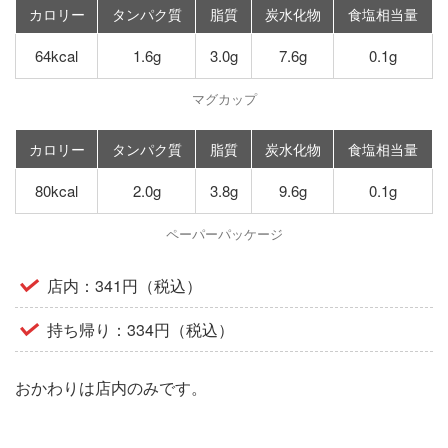
カロリー
タンパク質
脂質
炭水化物
食塩相当量
64kcal
1.6g
3.0g
7.6g
0.1g
マグカップ
カロリー
タンパク質
脂質
炭水化物
食塩相当量
80kcal
2.0g
3.8g
9.6g
0.1g
ペーパーパッケージ
店内：341円（税込）
持ち帰り：334円（税込）
おかわりは店内のみです。