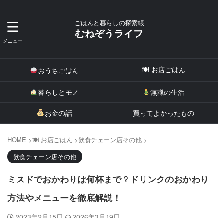
ごはんと暮らしの探索帳
むねぞうライフ
🍽 お店ごはん
おうちごはん
暮らしとモノ
無職の生活
お金の話
買ってよかったもの
HOME
>
🍽 お店ごはん
>
飲食チェーン店その他
>
飲食チェーン店その他
ミスドでおかわりは何杯まで？ドリンクのおかわり
方法やメニューを徹底解説！
2023年2月15日
2026年3月19日