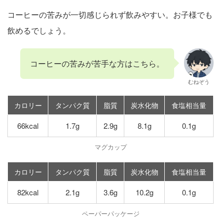
コーヒーの苦みが一切感じられず飲みやすい。お子様でも
飲めるでしょう。
コーヒーの苦みが苦手な方はこちら。
むねぞう
カロリー
タンパク質
脂質
炭水化物
食塩相当量
66kcal
1.7g
2.9g
8.1g
0.1g
マグカップ
カロリー
タンパク質
脂質
炭水化物
食塩相当量
82kcal
2.1g
3.6g
10.2g
0.1g
ペーパーパッケージ