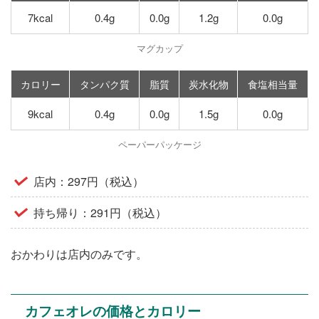
7kcal
0.4g
0.0g
1.2g
0.0g
マグカップ
カロリー
タンパク質
脂質
炭水化物
食塩相当量
9kcal
0.4g
0.0g
1.5g
0.0g
ペーパーパッケージ
店内：297円（税込）
持ち帰り：291円（税込）
おかわりは店内のみです。
カフェオレの価格とカロリー