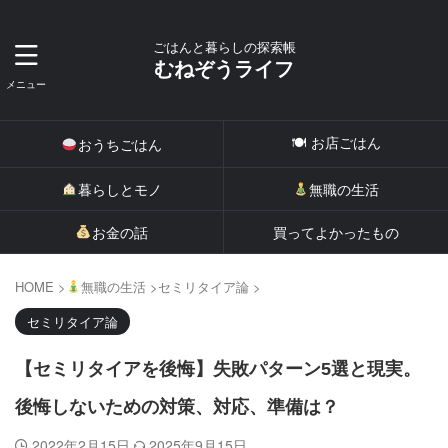
ごはんと暮らしの探索帳
むねぞうライフ
🍽 お店ごはん
おうちごはん
暮らしとモノ
無職の生活
お金の話
買ってよかったもの
HOME
>
無職の生活
>
セミリタイア論
>
セミリタイア論
【セミリタイアを後悔】失敗パターン5選と現実。
後悔しないための対策、対応、準備は？
2022年2月15日
2025年9月15日