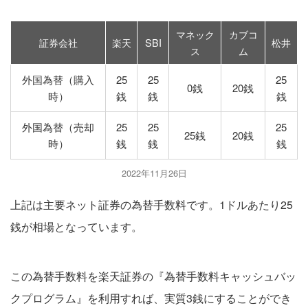
マネック
カブコ
証券会社
楽天
SBI
松井
ス
ム
外国為替（購入
25
25
25
0銭
20銭
時）
銭
銭
銭
外国為替（売却
25
25
25
25銭
20銭
時）
銭
銭
銭
2022年11月26日
上記は主要ネット証券の為替手数料です。1ドルあたり25
銭が相場となっています。
この為替手数料を楽天証券の『為替手数料キャッシュバッ
クプログラム』を利用すれば、実質3銭にすることができ