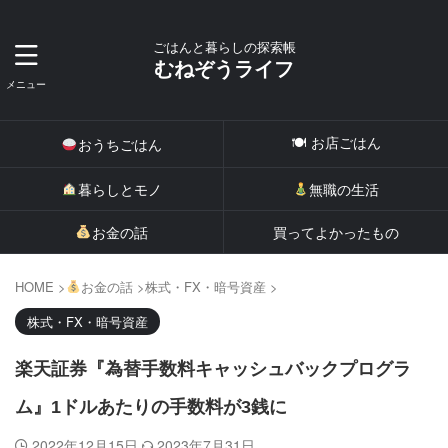
ごはんと暮らしの探索帳
むねぞうライフ
🍽 お店ごはん
おうちごはん
暮らしとモノ
無職の生活
お金の話
買ってよかったもの
HOME
>
お金の話
>
株式・FX・暗号資産
>
株式・FX・暗号資産
楽天証券『為替手数料キャッシュバックプログラ
ム』1ドルあたりの手数料が3銭に
2022年12月15日
2023年7月31日