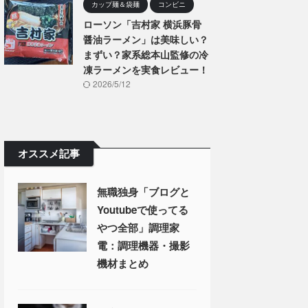
カップ麺＆袋麺
コンビニ
ローソン「吉村家 横浜豚骨
醤油ラーメン」は美味しい？
まずい？家系総本山監修の冷
凍ラーメンを実食レビュー！
2026/5/12
オススメ記事
無職独身「ブログと
Youtubeで使ってる
やつ全部」調理家
電：調理機器・撮影
機材まとめ