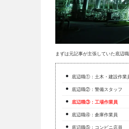
まずは元記事が主張していた底辺職
底辺職①：土木・建設作業
底辺職②：警備スタッフ
底辺職③：工場作業員
底辺職④：倉庫作業員
底辺職⑤：コンビニ店員