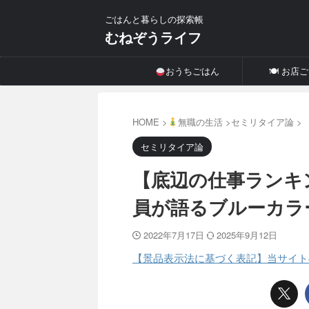
ごはんと暮らしの探索帳
むねぞうライフ
おうちごはん
🍽 お店
HOME
>
無職の生活
>
セミリタイア論
>
セミリタイア論
【底辺の仕事ランキ
員が語るブルーカラ
2022年7月17日
2025年9月12日
【景品表示法に基づく表記】当サイト