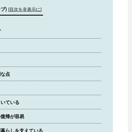
プ)
[
目次を非表示に
]
グ
利な点
向いている
会復帰が容易
が暮らしを支えている