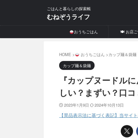
ごはんと暮らしの探索帳
むねぞうライフ
おうちごはん
🍽 お店
HOME
>
おうちごはん
>
カップ麺＆袋麺
カップ麺＆袋麺
『カップヌードルに
しい？まずい？口コ
2023年1月9日
2024年10月13日
【景品表示法に基づく表記】当サイト