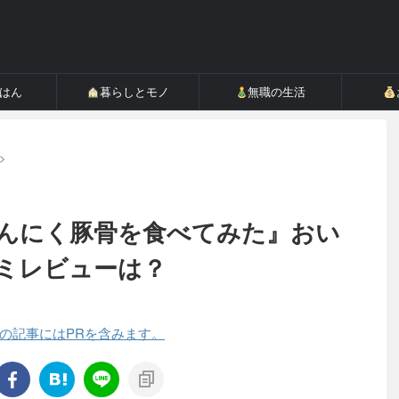
ごはん
暮らしとモノ
無職の生活
>
んにく豚骨を食べてみた』おい
ミレビューは？
の記事にはPRを含みます。