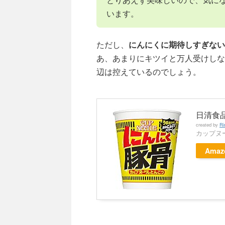
います。
ただし、
にんにくに期待しすぎない
あ、あまりにキツイと万人受けしな
辺は控えているのでしょう。
日清食
created by
Ri
カップヌ
Amaz