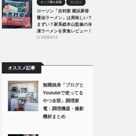
カップ麺＆袋麺
コンビニ
ローソン「吉村家 横浜豚骨
醤油ラーメン」は美味しい？
まずい？家系総本山監修の冷
凍ラーメンを実食レビュー！
2026/5/12
オススメ記事
無職独身「ブログと
Youtubeで使ってる
やつ全部」調理家
電：調理機器・撮影
機材まとめ