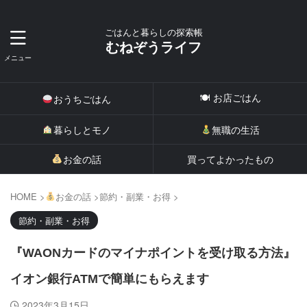
ごはんと暮らしの探索帳
むねぞうライフ
🍽 お店ごはん
おうちごはん
暮らしとモノ
無職の生活
お金の話
買ってよかったもの
HOME
>
お金の話
>
節約・副業・お得
>
節約・副業・お得
『WAONカードのマイナポイントを受け取る方法』
イオン銀行ATMで簡単にもらえます
2023年3月15日