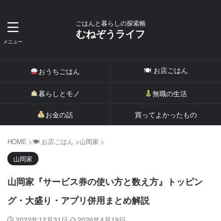
ごはんと暮らしの探索帳
むねぞうライフ
🍽 お店ごはん
おうちごはん
暮らしとモノ
無職の生活
お金の話
買ってよかったもの
HOME
>
🍽 お店ごはん
>
山岡家
>
山岡家
山岡家『サービス券の使い方と数え方』トッピン
グ・大盛り・アプリ併用まとめ解説
2022年12月31日
2026年4月19日