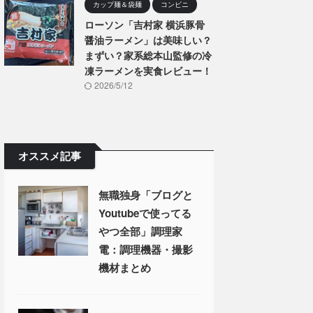
カップ麺＆袋麺
コンビニ
ローソン「吉村家 横浜豚骨
醤油ラーメン」は美味しい？
まずい？家系総本山監修の冷
凍ラーメンを実食レビュー！
2026/5/12
オススメ記事
無職独身「ブログと
Youtubeで使ってる
やつ全部」調理家
電：調理機器・撮影
機材まとめ