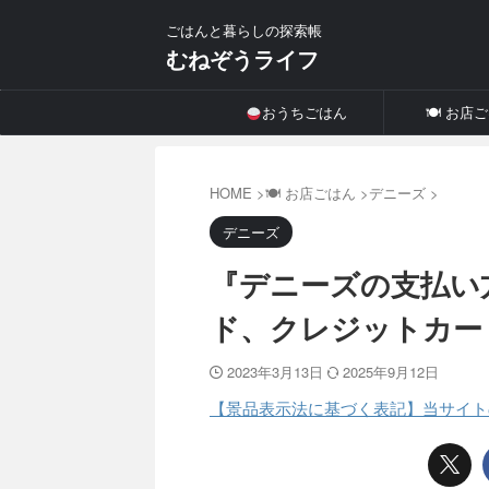
ごはんと暮らしの探索帳
むねぞうライフ
おうちごはん
🍽 お店
HOME
>
🍽 お店ごはん
>
デニーズ
>
デニーズ
『デニーズの支払い方
ド、クレジットカー
2023年3月13日
2025年9月12日
【景品表示法に基づく表記】当サイト