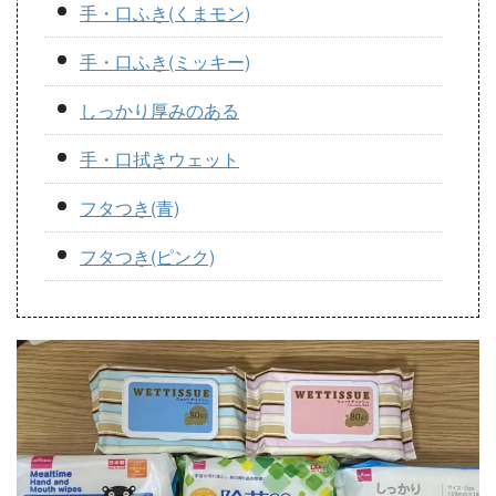
手・口ふき(くまモン)
手・口ふき(ミッキー)
しっかり厚みのある
手・口拭きウェット
フタつき(青)
フタつき(ピンク)