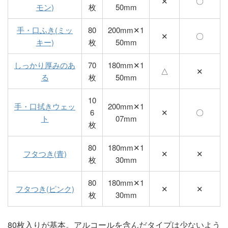
✕
〇
モン)
枚
50mm
手・口ふき(ミッ
80
200mm✕1
✕
〇
キー)
枚
50mm
しっかり厚みのあ
70
180mm✕1
△
✕
る
枚
50mm
10
手・口拭きウェッ
200mm✕1
6
✕
〇
ト
07mm
枚
80
180mm✕1
フタつき(青)
✕
✕
枚
30mm
80
180mm✕1
フタつき(ピンク)
✕
✕
枚
30mm
80枚入りが基本。アルコールを含んだタイプは少ないよう