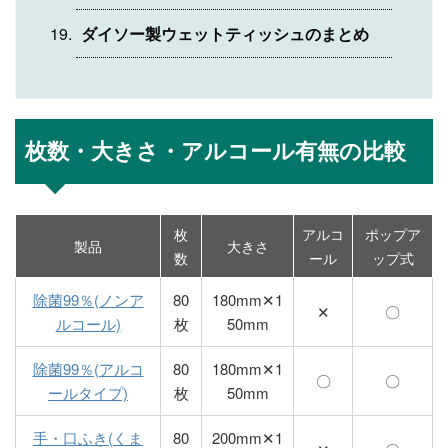
ダイソー製ウェットティッシュのまとめ
枚数・大きさ・アルコール有無の比較
枚
アルコ
ポップア
製品
大きさ
数
ール
ップ式
除菌99％(ノンア
80
180mm✕1
✕
〇
ルコール)
枚
50mm
除菌99％(アルコ
80
180mm✕1
〇
〇
ールタイプ)
枚
50mm
手・口ふき(くま
80
200mm✕1