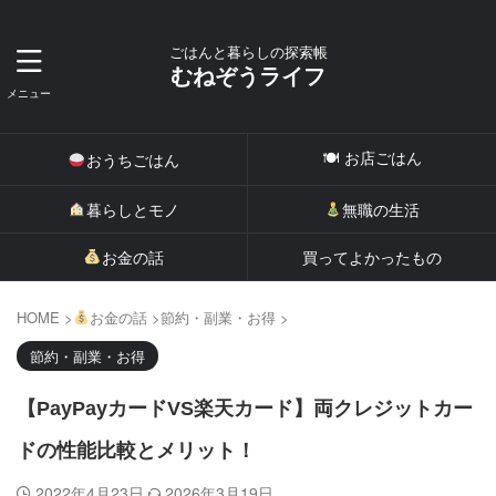
ごはんと暮らしの探索帳
むねぞうライフ
🍽 お店ごはん
おうちごはん
暮らしとモノ
無職の生活
お金の話
買ってよかったもの
HOME
>
お金の話
>
節約・副業・お得
>
節約・副業・お得
【PayPayカードVS楽天カード】両クレジットカー
ドの性能比較とメリット！
2022年4月23日
2026年3月19日