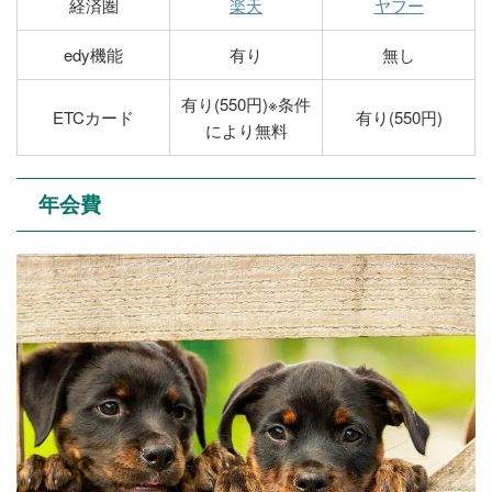
経済圏
楽天
ヤフー
edy機能
有り
無し
有り(550円)※条件
ETCカード
有り(550円)
により無料
年会費