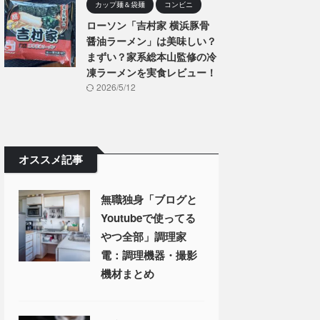
カップ麺＆袋麺
コンビニ
ローソン「吉村家 横浜豚骨
醤油ラーメン」は美味しい？
まずい？家系総本山監修の冷
凍ラーメンを実食レビュー！
2026/5/12
オススメ記事
無職独身「ブログと
Youtubeで使ってる
やつ全部」調理家
電：調理機器・撮影
機材まとめ