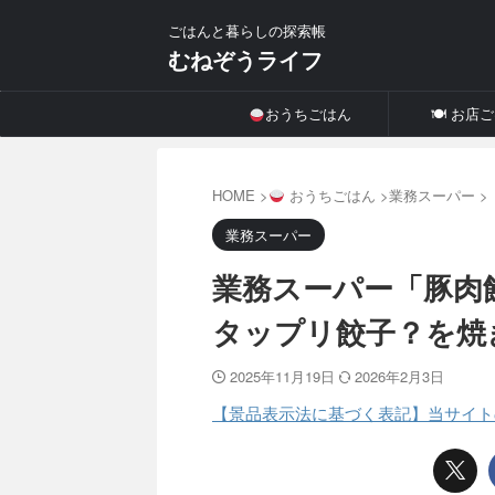
ごはんと暮らしの探索帳
むねぞうライフ
おうちごはん
🍽 お店
HOME
>
おうちごはん
>
業務スーパー
>
業務スーパー
業務スーパー「豚肉
タップリ餃子？を焼
2025年11月19日
2026年2月3日
【景品表示法に基づく表記】当サイト