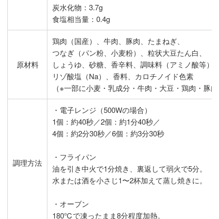
炭水化物：3.7g
食塩相当量：0.4g
鶏肉（国産）、牛肉、豚肉、たまねぎ、
つなぎ（パン粉、小麦粉）、粒状大豆たん白、
原材料
しょうゆ、砂糖、香辛料、調味料（アミノ酸等）
リゾ酸塩（Na）、香料、カロチノイド色素
（※一部に小麦・乳成分・牛肉・大豆・鶏肉・豚肉
・電子レンジ（500Wの場合）
1個：約40秒／2個：約1分40秒／
4個：約2分30秒／6個：約3分30秒
・フライパン
調理方法
油を引き中火で1分焼き、裏返して弱火で5分。
水または酒を小さじ1〜2杯加えて蒸し焼きに。
・オーブン
180℃で凍ったまま8分程度加熱。