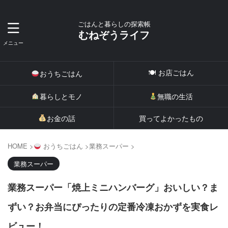
ごはんと暮らしの探索帳
むねぞうライフ
🍽 お店ごはん
おうちごはん
暮らしとモノ
無職の生活
お金の話
買ってよかったもの
HOME
>
おうちごはん
>
業務スーパー
>
業務スーパー
業務スーパー「焼上ミニハンバーグ」おいしい？ま
ずい？お弁当にぴったりの定番冷凍おかずを実食レ
ビュー！