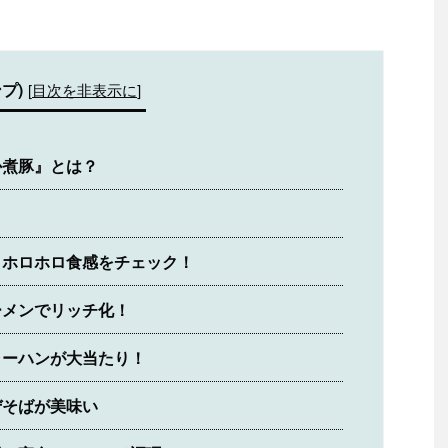
プ)
[
目次を非表示に
]
か煮豚』とは？
ト
＆ホロホロ食感をチェック！
ーメンでリッチ化！
ャーハンが大当たり！
ぜそばが美味い