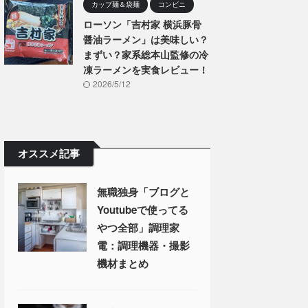
カップ麺＆袋麺
コンビニ
ローソン「吉村家 横浜豚骨
醤油ラーメン」は美味しい？
まずい？家系総本山監修の冷
凍ラーメンを実食レビュー！
2026/5/12
オススメ記事
無職独身「ブログと
Youtubeで使ってる
やつ全部」調理家
電：調理機器・撮影
機材まとめ