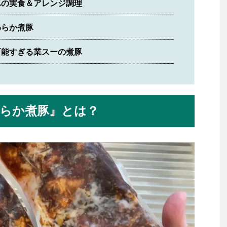
豚の実食＆アレンジ調理
わらか煮豚
万能すぎる業スーの煮豚
らか煮豚』とは？