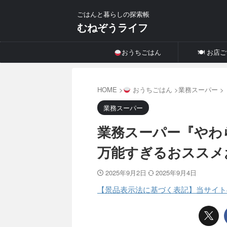
ごはんと暮らしの探索帳
むねぞうライフ
おうちごはん
🍽 お店
HOME
>
おうちごはん
>
業務スーパー
>
業務スーパー
業務スーパー『やわ
万能すぎるおススメ
2025年9月2日
2025年9月4日
【景品表示法に基づく表記】当サイト