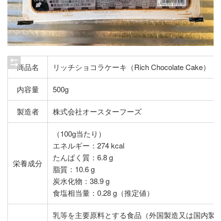
商品名
リッチショコラケーキ（Rich Chocolate Cake）
内容量
500g
製造者
株式会社オースターフーズ
（100g当たり）
エネルギー：274 kcal
たんぱく質：6.8 g
栄養成分
脂質：10.6 g
炭水化物：38.9 g
食塩相当量：0.28 g（推定値）
乳等を主要原料とする食品（外国製造又は国内製