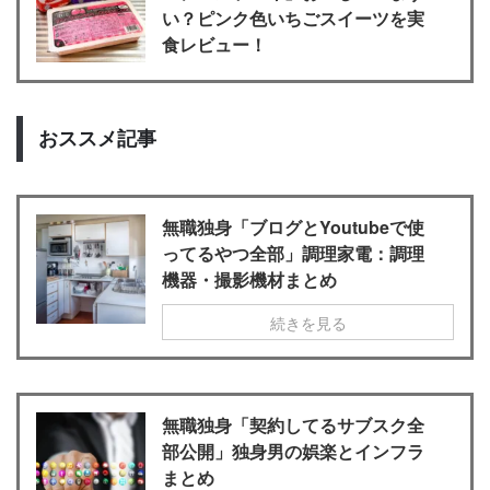
い？ピンク色いちごスイーツを実
食レビュー！
おススメ記事
無職独身「ブログとYoutubeで使
ってるやつ全部」調理家電：調理
機器・撮影機材まとめ
続きを見る
無職独身「契約してるサブスク全
部公開」独身男の娯楽とインフラ
まとめ