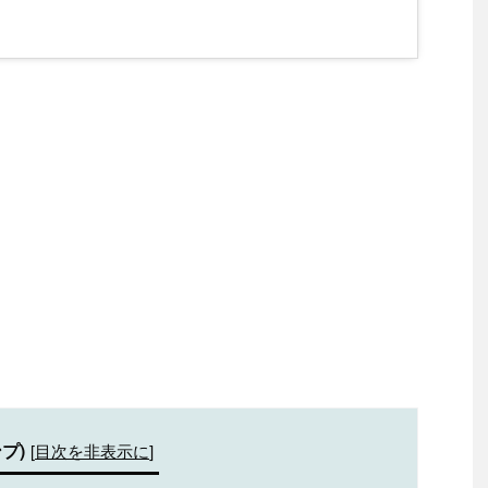
プ)
[
目次を非表示に
]