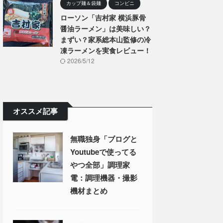
カップ麺＆袋麺
コンビニ
ローソン「吉村家 横浜豚骨
醤油ラーメン」は美味しい？
まずい？家系総本山監修の冷
凍ラーメンを実食レビュー！
2026/5/12
オススメ記事
無職独身「ブログと
Youtubeで使ってる
やつ全部」調理家
電：調理機器・撮影
機材まとめ