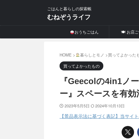
ごはんと暮らしの探索帳
むねぞうライフ
おうちごはん
🍽 お店
HOME
>
暮らしとモノ
>
買ってよかった
買ってよかったもの
『Geecolの4in
ー』スペースを有効
2023年5月5日
2024年10月13日
【景品表示法に基づく表記】当サイト