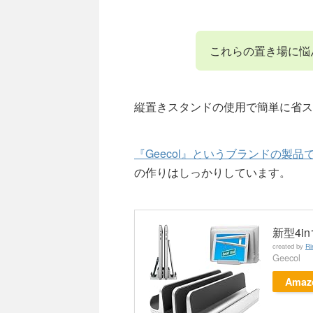
これらの置き場に悩
縦置きスタンドの使用で簡単に省ス
『Geecol』というブランドの製品
の作りはしっかりしています。
新型4i
created by
Ri
Geecol
Amaz